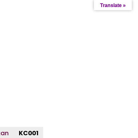
Translate »
gan
KC001