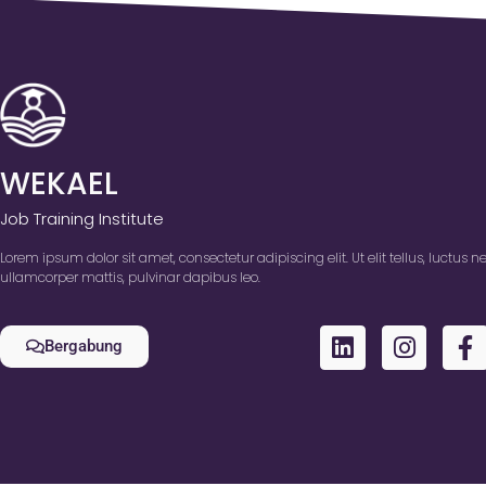
WEKAEL
Job Training Institute
Lorem ipsum dolor sit amet, consectetur adipiscing elit. Ut elit tellus, luctus n
ullamcorper mattis, pulvinar dapibus leo.
Bergabung